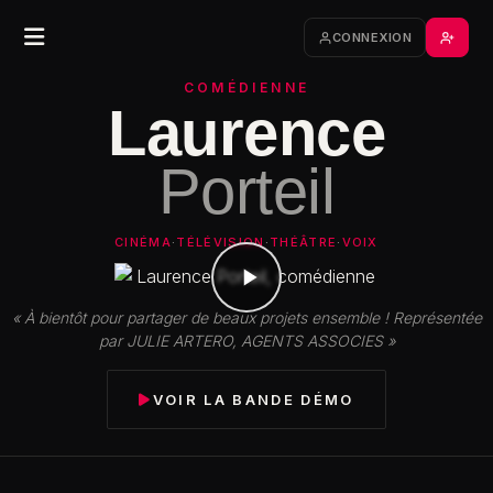
CONNEXION
COMÉDIENNE
Laurence
Porteil
CINÉMA
·
TÉLÉVISION
·
THÉÂTRE
·
VOIX
« À bientôt pour partager de beaux projets ensemble ! Représentée
par JULIE ARTERO, AGENTS ASSOCIES »
VOIR LA BANDE DÉMO