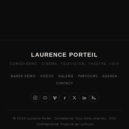
LAURENCE PORTEIL
COMÉDIENNE · CINÉMA, TÉLÉVISION, THÉÂTRE, VOIX
BANDE DÉMO
·
VIDÉOS
·
GALERIE
·
PARCOURS
·
AGENDA
·
CONTACT
© 2026 Laurence Porteil · Comédienne. Tous droits réservés.
·
CGU
·
Confidentialité
·
Propulsé par Lykhubs