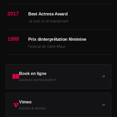
2017
Best Actress Award
Je suis ici et maintenant
1999
Prix dinterprétation féminine
Festival de Saint-Maur
Book en ligne
laurence-porteil.book.fr
Vimeo
Extraits & démos