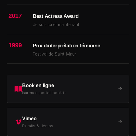
2017
Best Actress Award
Je suis ici et maintenant
1999
Prix dinterprétation féminine
Festival de Saint-Maur
Book en ligne
laurence-porteil.book.fr
Vimeo
Extraits & démos