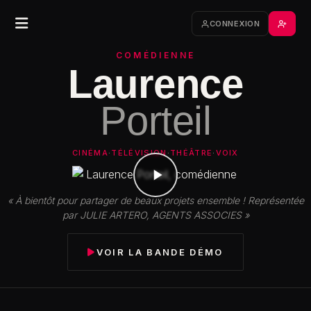
CONNEXION
COMÉDIENNE
Laurence
Porteil
CINÉMA
·
TÉLÉVISION
·
THÉÂTRE
·
VOIX
« À bientôt pour partager de beaux projets ensemble ! Représentée
par JULIE ARTERO, AGENTS ASSOCIES »
VOIR LA BANDE DÉMO