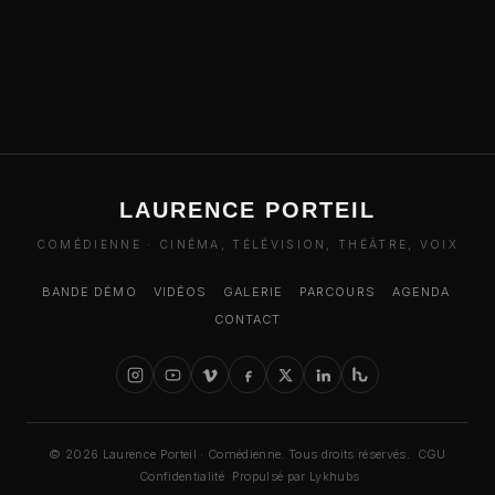
LAURENCE PORTEIL
COMÉDIENNE · CINÉMA, TÉLÉVISION, THÉÂTRE, VOIX
BANDE DÉMO
·
VIDÉOS
·
GALERIE
·
PARCOURS
·
AGENDA
·
CONTACT
© 2026 Laurence Porteil · Comédienne. Tous droits réservés.
·
CGU
·
Confidentialité
·
Propulsé par Lykhubs