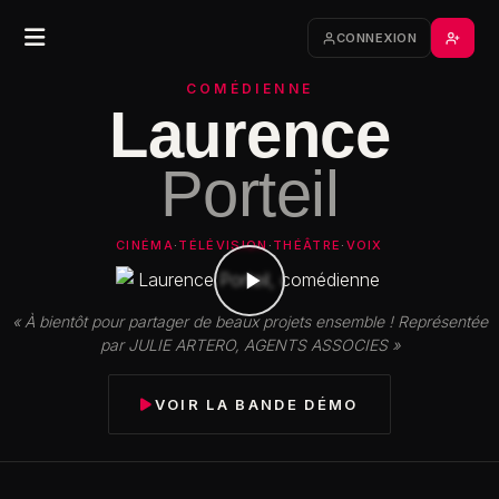
CONNEXION
COMÉDIENNE
Laurence
Porteil
CINÉMA
·
TÉLÉVISION
·
THÉÂTRE
·
VOIX
« À bientôt pour partager de beaux projets ensemble ! Représentée
par JULIE ARTERO, AGENTS ASSOCIES »
VOIR LA BANDE DÉMO