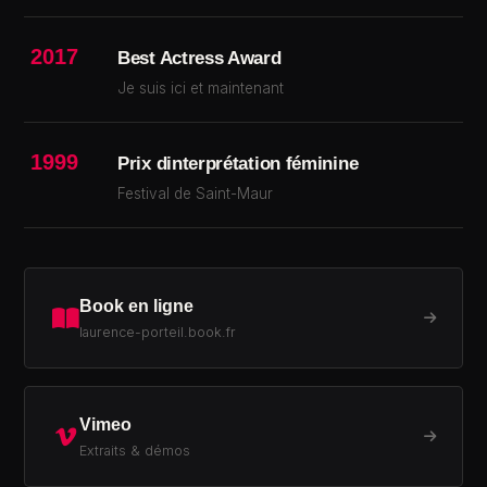
2017
Best Actress Award
Je suis ici et maintenant
1999
Prix dinterprétation féminine
Festival de Saint-Maur
Book en ligne
laurence-porteil.book.fr
Vimeo
Extraits & démos