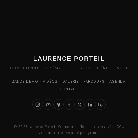
LAURENCE PORTEIL
COMÉDIENNE · CINÉMA, TÉLÉVISION, THÉÂTRE, VOIX
BANDE DÉMO
·
VIDÉOS
·
GALERIE
·
PARCOURS
·
AGENDA
·
CONTACT
© 2026 Laurence Porteil · Comédienne. Tous droits réservés.
·
CGU
·
Confidentialité
·
Propulsé par Lykhubs